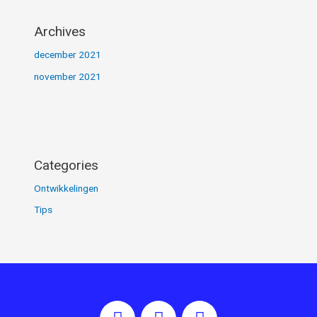
Archives
december 2021
november 2021
Categories
Ontwikkelingen
Tips
F
I
L