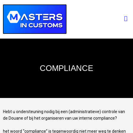
Ga
naar
Me
de
inhoud
COMPLIANCE
Hebt u ondersteuning nodig bij een (administratieve) controle van
de Douane of bij het organiseren van uw interne compliance?
het woord “compliance” is tegenwoordig niet meer weg te denken